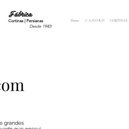
Fábrica
Cortinas | Persianas
Home
C A D O R O
CORTINAS
Desde 1940!
com
de grandes
vado que possui