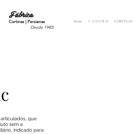
Fábrica
Cortinas | Persianas
Home
C A D O R O
CORTINAS
Desde 1940!
ic
 articulados, que
duto sem a
iário, indicado para